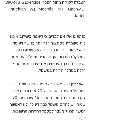
הטבלה לקוחה מתוך הספר:SPORTS & Exercise 
Nutrition - W.D. Mcardle. Frak I. Katch.V.L. 
Katch
מנתונים אלו אנו למדים כי דיאטה בשילוב אימוני 
כוח משמרת מסת גוף רזה יותר מאשר דיאטה 
ללא אימוני כוח. תרגילי כוח לא משפיעים על 
המשקל המופחת, אך שומרים ומעלים את מסת 
השרירים ובכך מפחיתים את איבוד מסת הגוף 
הרזה במהלך הירידה במשקל. 
ראוי לציין שהיפרטרופיה אופטימאלית של השריר 
המופעל מושגת בטווח של 6-20 חזרות כאשר 
זמן המנוחה בין סטים נע בין 45 שניות עד 90 
שניות, יש להרים משקל כבד דיו כדי לא לאפשר 
המשך תרגול מעבר למספר החזרות הרשומות 
לעיל.