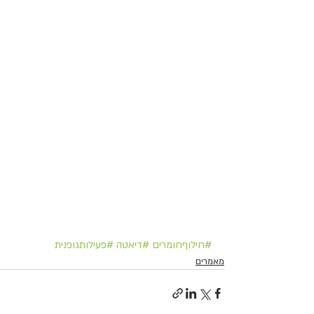
#חילוףחומרים
#דיאטה
#פעילותגופנית
מאמרים