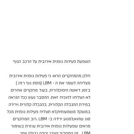
השפעת פעילות גופנית אירובית על הרכב הגוף
חלק מהמחקרים הראו כי פעילות גופנית אירובית 
מצליחה לשמר את ה - LBM (מסת גוף רזה ) 
בזמן דיאטה היפוקלורית, בעוד מחקרים אחרים 
לא הצליחו להוכיח זאת. ההסבר נעוץ ככל הנראה 
במידת ההגבלה הקלורית. בהגבלה קלורית וירידה 
במשקל משמעותית,לא תצליח פעילות גופנית מכל 
סוג שהוא,למנוע ירידה ב- LBM .רוב המחקרים 
מראים שפעילות גופנית אירובית עוזרת בשימור 
LBM . זה המסביר העדר ירידה גדולה יותר 