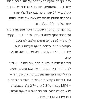
רזה, אך ההשפעה המצטברת על חילוף החומרים 
אינה כה משמעותית, כיוון שקילוגרם שריר צורך 13 
קק"ל ב – 24 שעות, כך שבניית 3 ק"ג שריר 
(במקרה הטוב) תגרום להוצאה אנרגטית גבוהה 
יותר של כ – 40 קק"ל ביום.
במחקר בו נבדקה השפעת דיאטה ופעילות גופנית 
על הרכב הגוף ניתנה דיאטה של כ – 1300 קק"ל 
ליום ל – 65 גברים ונשים חלקם לא ביצעו 
פעילות גופנית, חלקם ביצעו פעילות גופנית 
אירובית ואילו הקבוצה השלישית ביצעה תרגילי 
כוח.
סה"כ הירידה בשלושת הקבוצות היה כ – 9 ק"ג 
ללא הבדל בין הקבוצות. אך הקבוצה שביצעה 
תרגילי כוח הפחיתה משמעותית את איבוד ה – 
LBM ביחס לקבוצות האחרות, בעוד שהירידה ב 
– LBM עמדה על 2.3 ק"ג –2.7 ק"ג בקבוצות 
ללא תרגילי הכוח, הרי הקבוצה שביצעה תרגילי 
כוח איבדה 1.1 ק"ג LBM. 