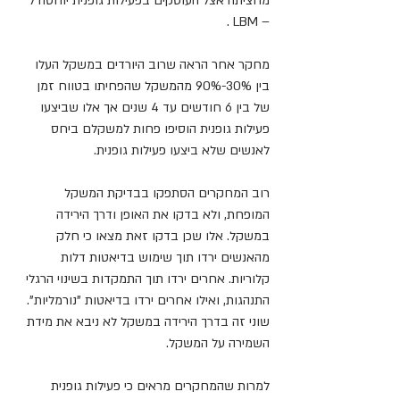
מחציתה אצל העוסקים בפעילות גופנית יוחסה ל 
– LBM .
מחקר אחר הראה שרוב היורדים במשקל העלו 
בין 30%-90% מהמשקל שהפחיתו בטווח זמן 
של בין 6 חודשים עד 4 שנים אך אלו שביצעו 
פעילות גופנית הוסיפו פחות למשקלם ביחס 
לאנשים שלא ביצעו פעילות גופנית. 
רוב המחקרים הסתפקו בבדיקת המשקל 
המופחת, ולא בדקו את האופן ודרך הירידה 
במשקל. אלו שכן בדקו זאת מצאו כי חלק 
מהאנשים ירדו תוך שימוש בדיאטות דלות 
קלוריות. אחרים ירדו תוך התמקדות בשינוי הרגלי 
התנהגות, ואילו אחרים ירדו בדיאטות "נורמליות". 
שוני זה בדרך הירידה במשקל לא ניבא את מידת 
השמירה על המשקל. 
למרות שהמחקרים מראים כי פעילות גופנית 