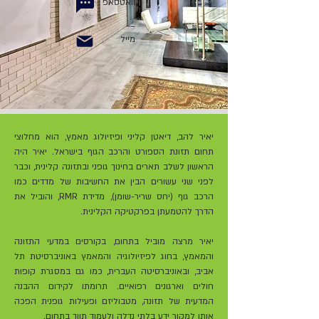
וואטסאפ
מייל
יאיר להב, דיאטן קליני ופיזיולוג מאמץ, הוא מחלוצי
תחום תזונת הספורט והרכב הגוף בישראל. יאיר היה
הראשון לשלב תארים בחינוך גופני ובתזונה קלינית, וכבר
לפני שני עשורים הבין את החשיבות של מדדים כמו
הרכב גוף (יחס שריר-שומן), מדידת RMR, והוביל את
הדרך להטמעתן בפרקטיקה הקלינית.
יאיר מרצה מוביל בתחום, בקורסים במדעי התזונה
והמאמץ, בחוג לפיזיולוגיה והמאמץ באוניברסיטת תל
אביב, ובאוניברסיטה העברית, כמו גם במסגרת קופות
חולים וארגונים רפואיים. תרומתו לקידום ההבנה
המדעית של תזונה, מטבוליזם ופעילות גופנית הפכה
אותו למקור ידע בלתי נדלה ולעמוד תווך בתחום.