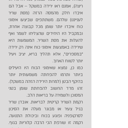
ריצה), אמנם ראו ירידה במשקל – אבל הם
איבדו חלק מהמסה הרזה (מסת שריר
לענייננו) שלהם. משתתפים שביצעו אימוני
כוח איבדו יותר שומן מכל קבוצה אחרת,
ובמקביל היו היחידים שהצליחו לשמר ואף
להעלות את מסת השריר. המשמעות היא
שירידה באמצעות אימוני כוח אינה רק ירידה
"במספרים", אלא תהליך בריא, יציב ויעיל
יותר לטווח הארוך.
כמו כן, נמצא שאימוני הכוח היו היעילים
ביותר ותרמו להפחתה משמעותית יותר
בהיקף הבטן (למרות הירידה הזהה במשקל).
זהו מדד החשוב להפחתת שומן בטני
המסוכן ולשמירה על בריאות הלב.
רקמת השריר קריטית לבריאות. אובדן שריר
בגיל צעיר או מבוגר מעלה את הסיכון
לסרקופניה ופוגע בכוח וביכולת התנועה.​
רקמה זו שורפת הכי הרבה קלוריות בגוף.