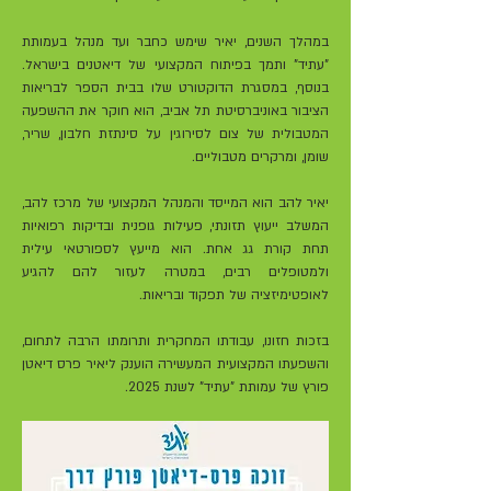
במהלך השנים, יאיר שימש כחבר ועד מנהל בעמותת
"עתיד" ותמך בפיתוח המקצועי של דיאטנים בישראל.
בנוסף, במסגרת הדוקטורט שלו בבית הספר לבריאות
הציבור באוניברסיטת תל אביב, הוא חוקר את ההשפעה
המטבולית של צום לסירוגין על סינתזת חלבון, שריר,
שומן, ומרקרים מטבוליים.
יאיר להב הוא המייסד והמנהל המקצועי של מרכז להב,
המשלב ייעוץ תזונתי, פעילות גופנית ובדיקות רפואיות
תחת קורת גג אחת. הוא מייעץ לספורטאי עילית
ולמטופלים רבים, במטרה לעזור להם להגיע
לאופטימיזציה של תפקוד ובריאות.
בזכות חזונו, עבודתו המחקרית ותרומתו הרבה לתחום,
והשפעתו המקצועית המעשירה הוענק ליאיר פרס דיאטן
פורץ של עמותת "עתיד" לשנת 2025.