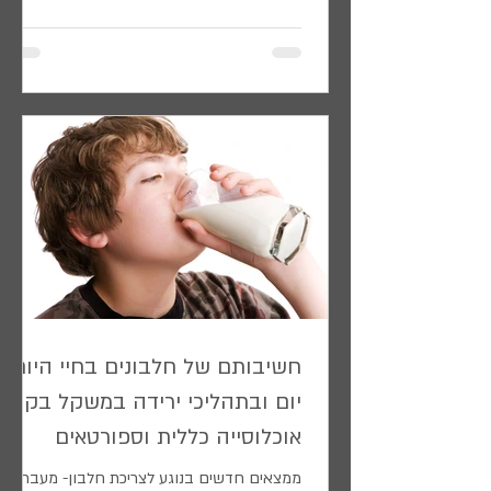
צדדיו - כמות ביום, סוג החלבון, עיתוי צריכתו,
כמות בכל ארוחה, וסוגיות בריאותיות הנלוות לכך,
מעסיקות את קהילת אנשי המדע, מאמנים
וספורטאים בכל רמה. מתודולוגיית מחקרים
חדשה, הבנת תהליכים מולקולאריים, ומכשור
חדיש מאפשרים לנו לבדוק אמיתות ממצאים
ומידע, שהצטבר בשנים האחרונות. נכון לעכשיו
שלוש הסוגיות שלעיל מציגות זווית רא
חשיבותם של חלבונים בחיי היום
יום ובתהליכי ירידה במשקל בקרב
אוכלוסייה כללית וספורטאים
ממצאים חדשים בנוגע לצריכת חלבון- מעבר