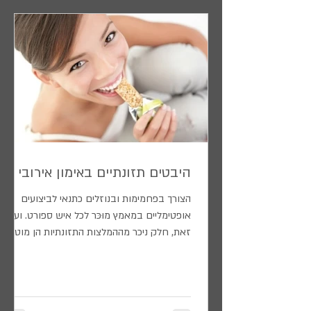
האקסצנטריים באימון. המנגנון הפיזיולוגי אינו
מובן דיו אך מספר משתנים 
א- דלקת הנגרמת מקרעים מיקרוסקופיים ברקמת
החיבור של השרירים, קרעים אלו מ
היבטים תזונתיים באימון אירובי
הצורך בפחמימות ובנוזלים כתנאי לביצועים
אופטימליים במאמץ מוּכּר לכל איש ספורט. ועם
זאת, חלק ניכר מההמלצות התזונתיות הן מוטעות
ועלולות...