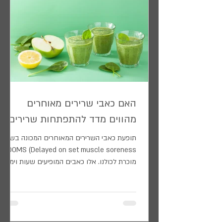
האם כאבי שרירים מאוחרים
מהווים מדד להתפתחות שרירים ?
תופעת כאבי השרירים המאוחרים המכונה בשם
DOMS (Delayed on set muscle soreness)
מוכרת לכולנו. אלו כאבים המופיעים שעות וימים
אחרי אימון קשה, ומגיעים לשיאם כעבור 48
שעות. ה- DOMS מופיע ומודגש בעקבות גירוי
עצים ולא מוכר לשרירי השלד. התופעה אינה שונה
בין גברים לנשים, אך מידת חומרתה תלויה א-
בגנטיקה ב- רמת המתאמן ג- הדגשת החלקים