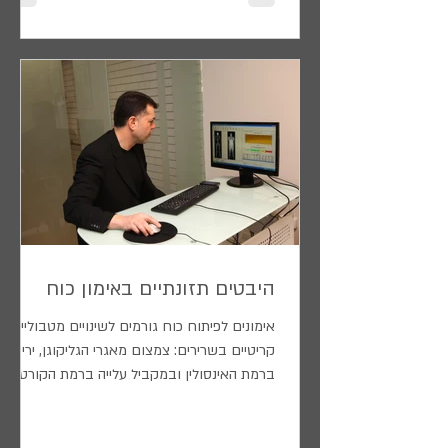
היבטים תזונתיים באימון כוח
אימונים לפיתוח כוח גורמים לשינויים מטבוליים
קריטיים בשרירים: צמצום מאגרי הגליקוגן, ירידה
ברמת האינסולין ובמקביל עלייה ברמת הקורטיזול
(הורמון קטבולי), נזקים ודלקות בשרירים ודיכוי
מערכת החיסון. רק תזונה נכונה בעיתוי הנכון -
לפני האימון ולאחריו, תאפשר תהליך אופטימלי