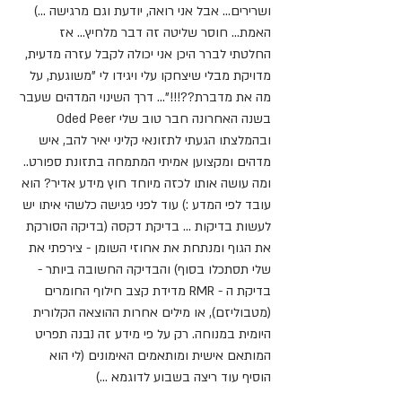
ושרירים... אבל אני רואה, יודעת וגם מרגישה ...) 
האמת... חוסר שליטה זה דבר מלחיץ... אז 
החלטתי לברר היכן אני יכולה לקבל עזרה מדעית, 
מדויקת מבלי שיצחקו עלי ויגידו לי "משוגעת, על 
מה את מדברת??!!!"... דרך השינוי המדהים שעבר 
בשנה האחרונה חבר טוב שלי Oded Peer 
ובהמלצתו הגעתי לתזונאי קליני יאיר להב, איש 
מדהים ומקצוען אמיתי המתמחה בתזונת ספורט.. 
ומה עושה אותו לכזה מיוחד חוץ מידע אדיר? הוא 
עובד לפי המדע :) עוד לפני פגישה כלשהי איתו יש 
לעשות בדיקות ... בדיקת דקסה (בדיקה הסורקת 
את הגוף ומנתחת את אחוזי השומן - צירפתי את 
שלי תסתכלו בסוף) והבדיקה החשובה ביותר - 
בדיקת ה - RMR מדידת קצב חילוף החומרים 
(מטבוליזם), או מילים אחרות ההוצאה הקלורית 
היומית במנוחה. רק על פי מידע זה נבנה תפריט 
המותאם אישית ומותאמים האימונים (לי הוא 
הוסיף עוד ריצה בשבוע לדוגמא ...) 