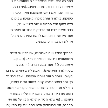
התמיכה התזונתית והספורטיבית שמותאמת לי 
אישית בלבד בדיוק כמו ברפואה....(אני בכלל 
בחורה עם ראש ריאלי שאוהבת מאוד כימיה, 
פיסיקה, ביולוגיה ומתמטיקה ומאמינה שביקום 
הזה בסוף הכל מתחיל ונגמר ב"0" או "1")... 
כבר ספרתי לכם על הבדיקות הגנטיות שעשיתי 
(עוד אין תשובות, ותקבלו את המידע לכשיגיע), 
אך לא רק בזה הסתפקתי...
במהלך החצי שנה האחרונה, אני מרגישה ירידה 
משמעותית ביכולות הגופניות שלי... (כן... כן... 
אישה, גיל 40, ועוד כמה דברים :) - ככה זה 
בפיזיולוגיה האנושית), והאמת לא שיניתי שום דבר 
בעצם.. אותה תזונה אותם אימונים... אבל הכל כל 
כך יותר קשה: הריצה קשה, אימוני הכוח קשים, 
גופי לא מגיב טוב לתזונה ובאופן עקבי אני פשוט 
רואה את הירידה במסת השריר והעליה באחוזי 
השומן ... (מי שלא מכיר אותי לא מבין על מה אני 
מדברת, הרי הפייסבוק מלא בתמונות עם ריבועים 